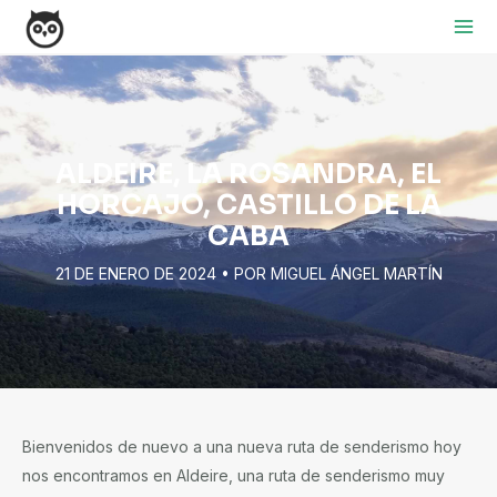
Ir
Navegación
Mai
al
de
Me
contenido
entradas
ALDEIRE, LA ROSANDRA, EL
HORCAJO, CASTILLO DE LA
CABA
21 DE ENERO DE 2024
• POR
MIGUEL ÁNGEL MARTÍN
Bienvenidos de nuevo a una nueva ruta de senderismo hoy
nos encontramos en Aldeire, una ruta de senderismo muy